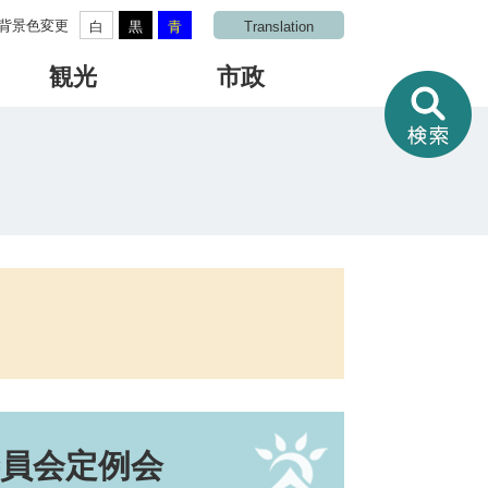
背景色変更
白
黒
青
Translation
観光
市政
情
報
を
さ
が
す
委員会定例会