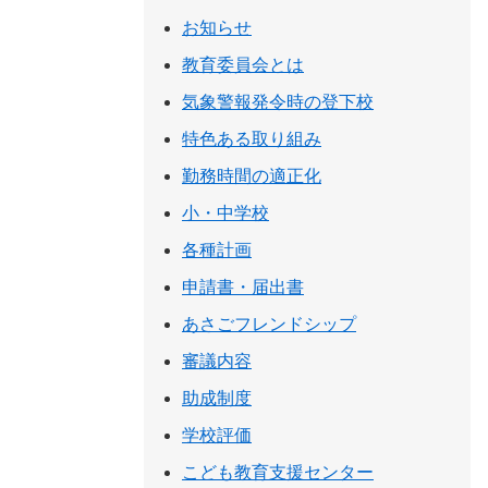
お知らせ
教育委員会とは
気象警報発令時の登下校
特色ある取り組み
勤務時間の適正化
小・中学校
各種計画
申請書・届出書
あさごフレンドシップ
審議内容
助成制度
学校評価
こども教育支援センター