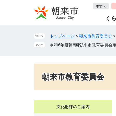
ペ
メ
本文へ
ー
ニ
ジ
ュ
く
の
ー
先
を
頭
飛
トップページ
>
朝来市教育委員会
現在地
で
ば
令和6年度第8回朝来市教育委員会
足あと
す
し
。
て
本
文
へ
朝来市教育委員会
文化財課のご案内