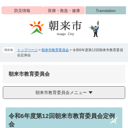
ペ
メ
ー
ニ
防災情報
医療・救急・健康
Translation
ジ
ュ
の
ー
先
を
頭
飛
で
ば
す
し
トップページ
>
朝来市教育委員会
>
令和6年度第12回朝来市教育委員
現在地
。
て
会定例会
本
文
へ
朝来市教育委員会
朝来市教育委員会メニュー
本
令和6年度第12回朝来市教育委員会定例
文
会