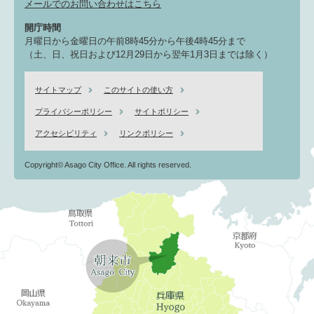
メールでのお問い合わせはこちら
開庁時間
月曜日から金曜日の午前8時45分から午後4時45分まで
（土、日、祝日および12月29日から翌年1月3日までは除く）
サイトマップ
このサイトの使い方
プライバシーポリシー
サイトポリシー
アクセシビリティ
リンクポリシー
Copyright© Asago City Office. All rights reserved.