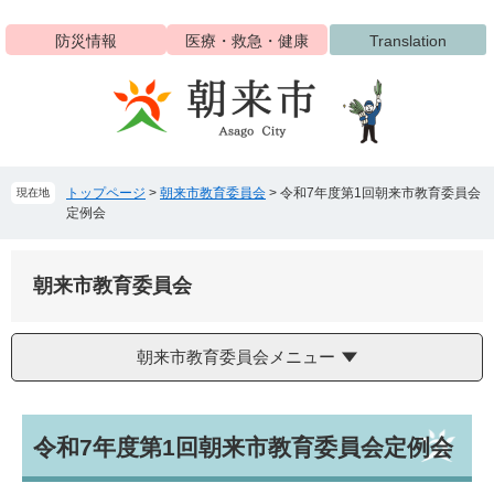
ペ
メ
ー
ニ
防災情報
医療・救急・健康
Translation
ジ
ュ
の
ー
先
を
頭
飛
で
ば
す
し
トップページ
>
朝来市教育委員会
>
令和7年度第1回朝来市教育委員会
現在地
。
て
定例会
本
文
へ
朝来市教育委員会
朝来市教育委員会メニュー
本
令和7年度第1回朝来市教育委員会定例会
文