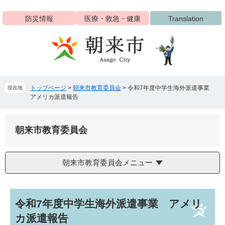
ペ
メ
ー
ニ
防災情報
医療・救急・健康
Translation
ジ
ュ
の
ー
先
を
頭
飛
で
ば
す
し
トップページ
>
朝来市教育委員会
>
令和7年度中学生海外派遣事業
現在地
。
て
アメリカ派遣報告
本
文
へ
朝来市教育委員会
朝来市教育委員会メニュー
本
令和7年度中学生海外派遣事業 アメリ
文
カ派遣報告