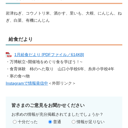
岩津ねぎ、コウノトリ米、酒かす、里いも、大根、にんじん、ね
ぎ、白菜、有機にんじん
給食だより
1月給食だより [PDFファイル／614KB]
・万博献立~開催地をめぐり食を学ぼう！~
・食育体験 柿のへた取り 山口小学校6年、糸井小学校4年
・寒の食べ物
Instagramで情報発信中
＜外部リンク＞
皆さまのご意見をお聞かせください
お求めの情報が充分掲載されてましたでしょうか？
十分だった
普通
情報が足りない