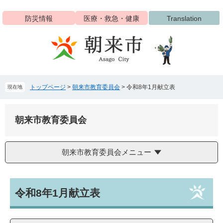
ペ
メ
ー
ニ
防災情報
医療・救急・健康
Translation
ジ
ュ
の
ー
先
を
頭
飛
で
ば
す
し
トップページ
>
朝来市教育委員会
>
令和8年1月献立表
現在地
。
て
本
文
朝来市教育委員会
へ
朝来市教育委員会メニュー
本
令和8年1月献立表
文