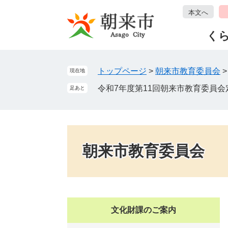
ペ
メ
本文へ
ー
ニ
ジ
ュ
く
の
ー
先
を
頭
飛
トップページ
>
朝来市教育委員会
現在地
で
ば
令和7年度第11回朝来市教育委員会
足あと
す
し
。
て
本
文
へ
朝来市教育委員会
文化財課のご案内