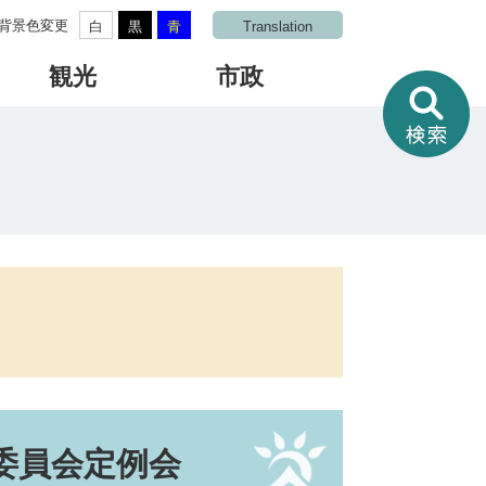
背景色変更
白
黒
青
Translation
観光
市政
情
報
を
さ
が
す
委員会定例会