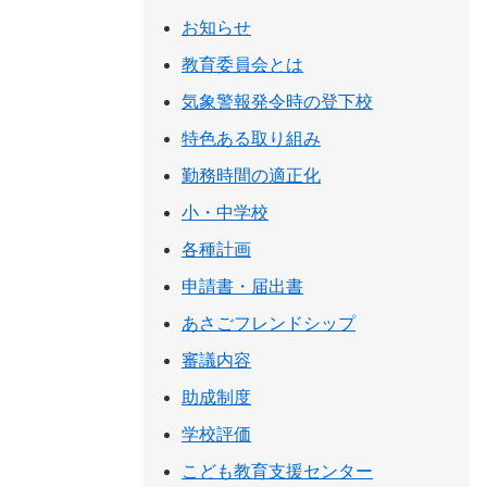
お知らせ
教育委員会とは
気象警報発令時の登下校
特色ある取り組み
勤務時間の適正化
小・中学校
各種計画
申請書・届出書
あさごフレンドシップ
審議内容
助成制度
学校評価
こども教育支援センター