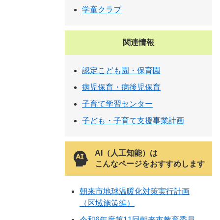
学童クラブ
関連情報
認定こども園・保育園
病児保育・病後児保育
子育て学習センター
子ども・子育て支援事業計画
AI（人工知能）は
こんなページをおすすめします
朝来市地球温暖化対策実行計画
（区域施策編）
令和6年度第11回朝来市教育委員