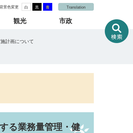
背景色変更
白
黒
青
Translation
観光
市政
情
報
を
実施計画について
さ
が
す
する業務量管理・健