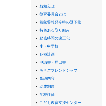
お知らせ
教育委員会とは
気象警報発令時の登下校
特色ある取り組み
勤務時間の適正化
小・中学校
各種計画
申請書・届出書
あさごフレンドシップ
審議内容
助成制度
学校評価
こども教育支援センター