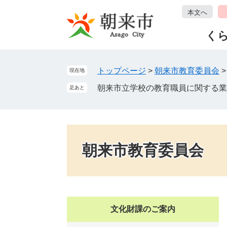
ペ
メ
本文へ
ー
ニ
ジ
ュ
く
の
ー
先
を
頭
飛
トップページ
>
朝来市教育委員会
現在地
で
ば
朝来市立学校の教育職員に関する業
足あと
す
し
。
て
本
文
へ
朝来市教育委員会
文化財課のご案内