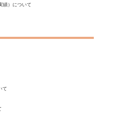
実績）について
いて
て