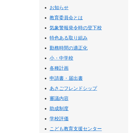
お知らせ
教育委員会とは
気象警報発令時の登下校
特色ある取り組み
勤務時間の適正化
小・中学校
各種計画
申請書・届出書
あさごフレンドシップ
審議内容
助成制度
学校評価
こども教育支援センター