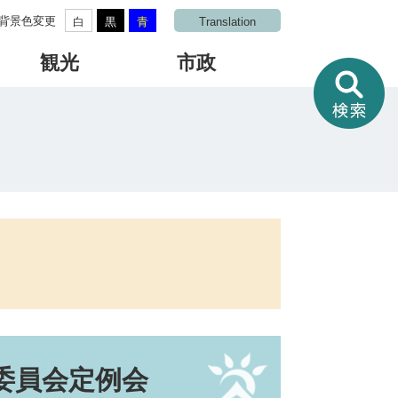
背景色変更
白
黒
青
Translation
観光
市政
情
報
を
さ
が
す
委員会定例会