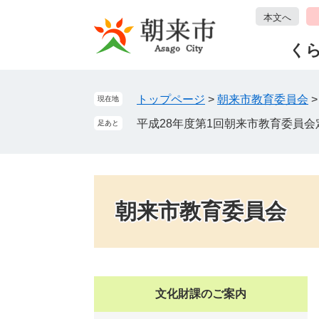
ペ
メ
本文へ
ー
ニ
ジ
ュ
く
の
ー
先
を
頭
飛
トップページ
>
朝来市教育委員会
現在地
で
ば
平成28年度第1回朝来市教育委員会
足あと
す
し
。
て
本
文
へ
朝来市教育委員会
文化財課のご案内