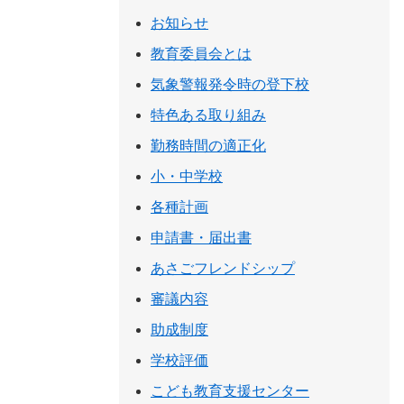
お知らせ
教育委員会とは
気象警報発令時の登下校
特色ある取り組み
勤務時間の適正化
小・中学校
各種計画
申請書・届出書
あさごフレンドシップ
審議内容
助成制度
学校評価
こども教育支援センター