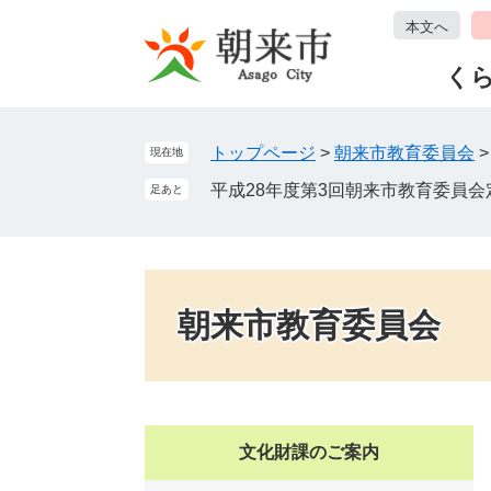
ペ
メ
本文へ
ー
ニ
ジ
ュ
く
の
ー
先
を
頭
飛
トップページ
>
朝来市教育委員会
現在地
で
ば
平成28年度第3回朝来市教育委員会
足あと
す
し
。
て
本
文
へ
朝来市教育委員会
文化財課のご案内