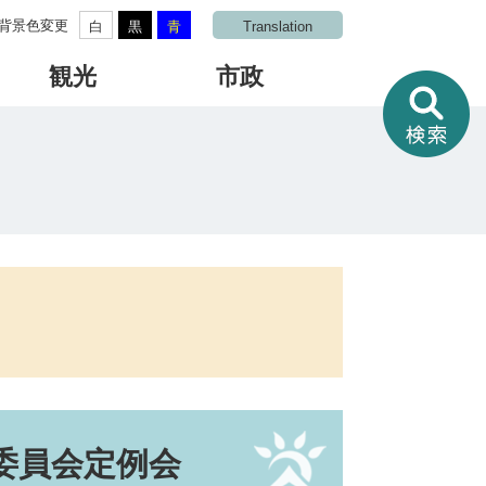
背景色変更
白
黒
青
Translation
観光
市政
情
報
を
さ
が
す
委員会定例会