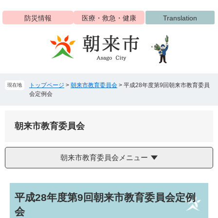
ペ
メ
ー
ニ
防災情報
医療・救急・健康
Translation
ジ
ュ
の
ー
先
を
頭
飛
で
ば
す
し
トップページ
>
朝来市教育委員会
>
平成28年度第9回朝来市教育委員
現在地
。
て
会定例会
本
文
へ
朝来市教育委員会
朝来市教育委員会メニュー
本
平成28年度第9回朝来市教育委員会定例
文
会