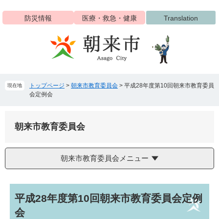
ペ
メ
ー
ニ
防災情報
医療・救急・健康
Translation
ジ
ュ
の
ー
先
を
頭
飛
で
ば
す
し
トップページ
>
朝来市教育委員会
>
平成28年度第10回朝来市教育委員
現在地
。
て
会定例会
本
文
へ
朝来市教育委員会
朝来市教育委員会メニュー
本
平成28年度第10回朝来市教育委員会定例
文
会