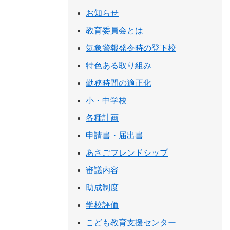
お知らせ
教育委員会とは
気象警報発令時の登下校
特色ある取り組み
勤務時間の適正化
小・中学校
各種計画
申請書・届出書
あさごフレンドシップ
審議内容
助成制度
学校評価
こども教育支援センター