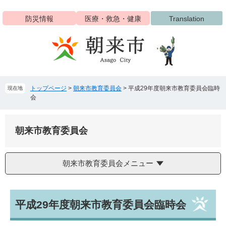
ペ
メ
ー
ニ
防災情報
医療・救急・健康
Translation
ジ
ュ
の
ー
先
を
頭
飛
で
ば
す
し
トップページ
>
朝来市教育委員会
>
平成29年度朝来市教育委員会臨時
現在地
。
て
会
本
文
へ
朝来市教育委員会
朝来市教育委員会メニュー
本
平成29年度朝来市教育委員会臨時会
文