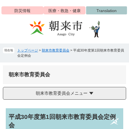
ペ
メ
ー
ニ
防災情報
医療・救急・健康
Translation
ジ
ュ
の
ー
先
を
頭
飛
で
ば
す
し
トップページ
>
朝来市教育委員会
>
平成30年度第1回朝来市教育委員
現在地
。
て
会定例会
本
文
へ
朝来市教育委員会
朝来市教育委員会メニュー
本
平成30年度第1回朝来市教育委員会定例
文
会