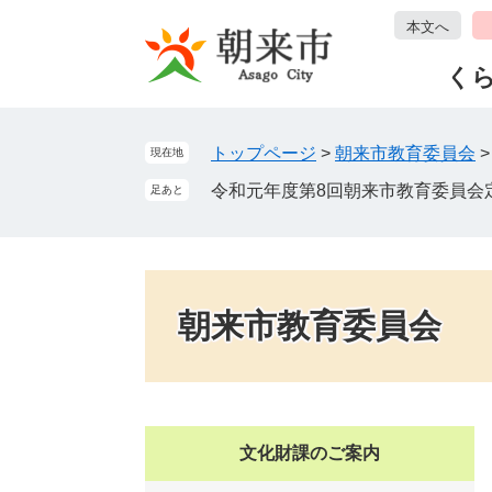
ペ
メ
本文へ
ー
ニ
ジ
ュ
く
の
ー
先
を
頭
飛
トップページ
>
朝来市教育委員会
現在地
で
ば
令和元年度第8回朝来市教育委員会
足あと
す
し
。
て
本
文
へ
朝来市教育委員会
文化財課のご案内