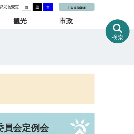
背景色変更
白
黒
青
Translation
観光
市政
情
報
を
さ
が
す
委員会定例会