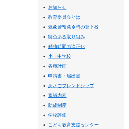
お知らせ
教育委員会とは
気象警報発令時の登下校
特色ある取り組み
勤務時間の適正化
小・中学校
各種計画
申請書・届出書
あさごフレンドシップ
審議内容
助成制度
学校評価
こども教育支援センター