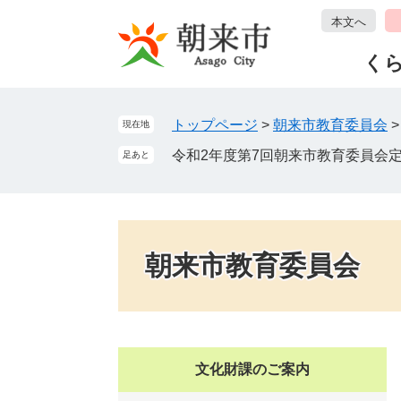
ペ
メ
本文へ
ー
ニ
ジ
ュ
く
の
ー
先
を
頭
飛
トップページ
>
朝来市教育委員会
現在地
で
ば
令和2年度第7回朝来市教育委員会
足あと
す
し
。
て
本
文
へ
朝来市教育委員会
文化財課のご案内