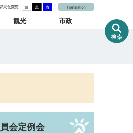
背景色変更
白
黒
青
Translation
観光
市政
情
報
を
さ
が
す
委員会定例会