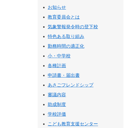
お知らせ
教育委員会とは
気象警報発令時の登下校
特色ある取り組み
勤務時間の適正化
小・中学校
各種計画
申請書・届出書
あさごフレンドシップ
審議内容
助成制度
学校評価
こども教育支援センター