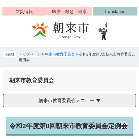
ペ
メ
ー
ニ
防災情報
医療・救急・健康
Translation
ジ
ュ
の
ー
先
を
頭
飛
で
ば
す
し
トップページ
>
朝来市教育委員会
>
令和2年度第8回朝来市教育委員会
現在地
。
て
定例会
本
文
へ
朝来市教育委員会
朝来市教育委員会メニュー
本
令和2年度第8回朝来市教育委員会定例会
文