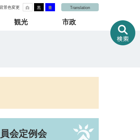
背景色変更
白
黒
青
Translation
観光
市政
情
報
を
さ
が
す
委員会定例会