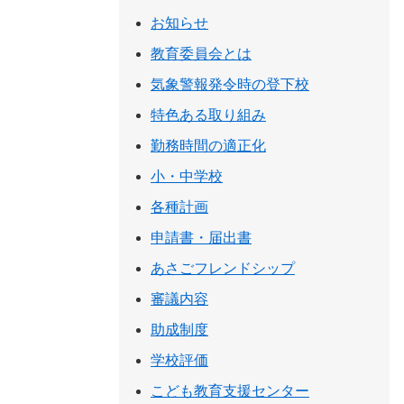
お知らせ
教育委員会とは
気象警報発令時の登下校
特色ある取り組み
勤務時間の適正化
小・中学校
各種計画
申請書・届出書
あさごフレンドシップ
審議内容
助成制度
学校評価
こども教育支援センター