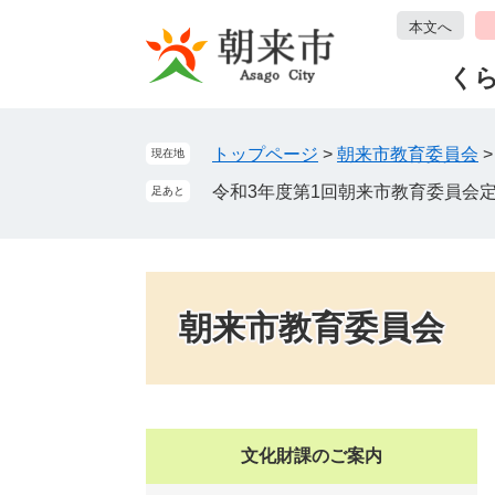
ペ
メ
本文へ
ー
ニ
ジ
ュ
く
の
ー
先
を
頭
飛
トップページ
>
朝来市教育委員会
現在地
で
ば
令和3年度第1回朝来市教育委員会
足あと
す
し
。
て
本
文
へ
朝来市教育委員会
文化財課のご案内