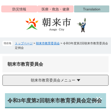
ペ
メ
ー
ニ
防災情報
医療・救急・健康
Translation
ジ
ュ
の
ー
先
を
頭
飛
で
ば
す
し
トップページ
>
朝来市教育委員会
>
令和3年度第2回朝来市教育委員会
現在地
。
て
定例会
本
文
へ
朝来市教育委員会
朝来市教育委員会メニュー
本
令和3年度第2回朝来市教育委員会定例会
文