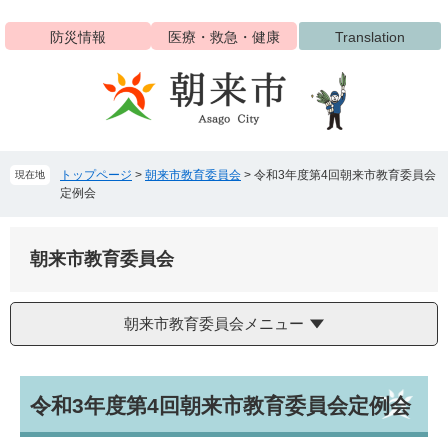
ペ
メ
ー
ニ
防災情報
医療・救急・健康
Translation
ジ
ュ
の
ー
先
を
頭
飛
で
ば
す
し
トップページ
>
朝来市教育委員会
>
令和3年度第4回朝来市教育委員会
現在地
。
て
定例会
本
文
へ
朝来市教育委員会
朝来市教育委員会メニュー
本
令和3年度第4回朝来市教育委員会定例会
文