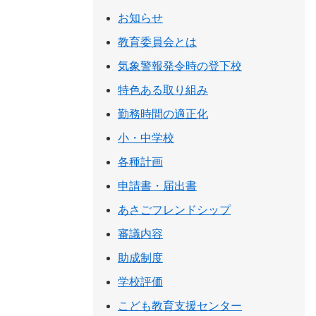
お知らせ
教育委員会とは
気象警報発令時の登下校
特色ある取り組み
勤務時間の適正化
小・中学校
各種計画
申請書・届出書
あさごフレンドシップ
審議内容
助成制度
学校評価
こども教育支援センター