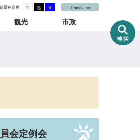
背景色変更
白
黒
青
Translation
観光
市政
情
報
を
さ
が
す
委員会定例会