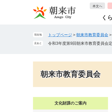
ペ
メ
本文へ
ー
ニ
ジ
ュ
く
の
ー
先
を
頭
飛
トップページ
>
朝来市教育委員会
現在地
で
ば
令和3年度第9回朝来市教育委員会
足あと
す
し
。
て
本
文
へ
朝来市教育委員会
文化財課のご案内