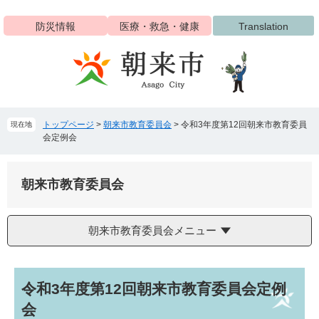
ペ
メ
ー
ニ
防災情報
医療・救急・健康
Translation
ジ
ュ
の
ー
先
を
頭
飛
で
ば
す
し
トップページ
>
朝来市教育委員会
>
令和3年度第12回朝来市教育委員
現在地
。
て
会定例会
本
文
へ
朝来市教育委員会
朝来市教育委員会メニュー
本
令和3年度第12回朝来市教育委員会定例
文
会