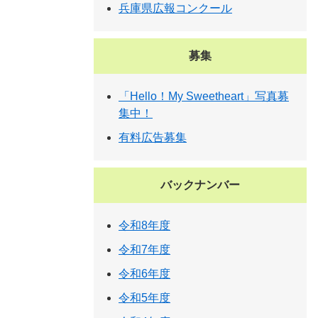
兵庫県広報コンクール
募集
「Hello！My Sweetheart」写真募
集中！
有料広告募集
バックナンバー
令和8年度
令和7年度
令和6年度
令和5年度