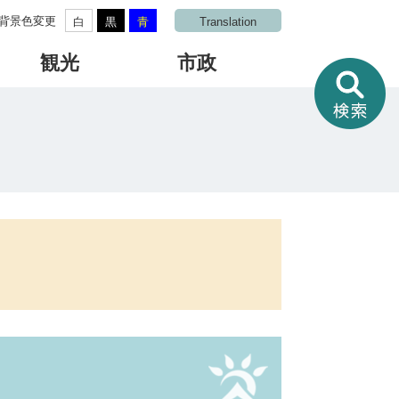
背景色変更
白
黒
青
Translation
観光
市政
情
報
を
さ
が
す