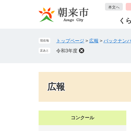
ペ
メ
本文へ
ー
ニ
ジ
ュ
く
の
ー
先
を
頭
飛
トップページ
>
広報
>
バックナン
現在地
で
ば
令和3年度
足あと
す
し
。
て
本
文
へ
広報
コンクール