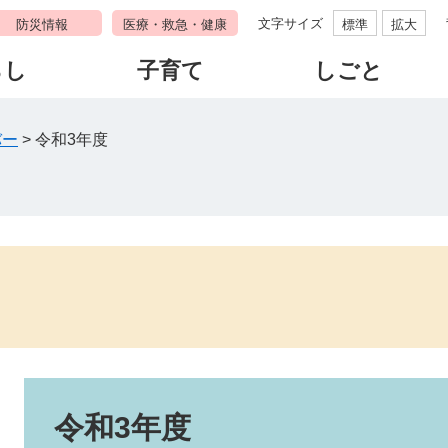
文字サイズ
防災情報
医療・救急・健康
標準
拡大
らし
子育て
しごと
バー
>
令和3年度
本
文
令和3年度