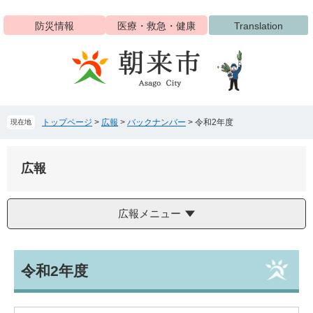
ペ
メ
ー
ニ
防災情報
医療・救急・健康
Translation
ジ
ュ
の
ー
先
を
頭
飛
で
ば
す
し
トップページ
>
広報
>
バックナンバー
>
令和2年度
現在地
。
て
本
文
広報
へ
広報メニュー
本
令和2年度
文