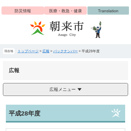
ペ
メ
ー
ニ
防災情報
医療・救急・健康
Translation
ジ
ュ
の
ー
先
を
頭
飛
で
ば
す
し
トップページ
>
広報
>
バックナンバー
>
平成28年度
現在地
。
て
本
文
広報
へ
広報メニュー
本
平成28年度
文