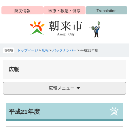
ペ
メ
ー
ニ
防災情報
医療・救急・健康
Translation
ジ
ュ
の
ー
先
を
頭
飛
で
ば
す
し
トップページ
>
広報
>
バックナンバー
>
平成21年度
現在地
。
て
本
文
広報
へ
広報メニュー
本
平成21年度
文