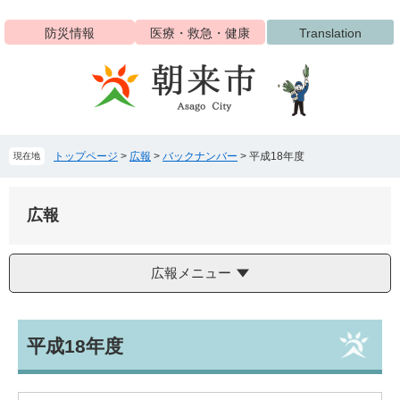
ペ
メ
ー
ニ
防災情報
医療・救急・健康
Translation
ジ
ュ
の
ー
先
を
頭
飛
で
ば
す
し
トップページ
>
広報
>
バックナンバー
>
平成18年度
現在地
。
て
本
文
広報
へ
広報メニュー
本
平成18年度
文