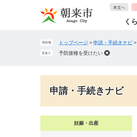
ペ
メ
本文へ
ー
ニ
ジ
ュ
く
の
ー
先
を
頭
飛
トップページ
>
申請・手続きナビ
現在地
で
ば
予防接種を受けたい
足あと
す
し
。
て
本
文
へ
申請・手続きナビ
妊娠・出産