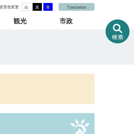
背景色変更
白
黒
青
Translation
観光
市政
情
報
を
さ
が
す