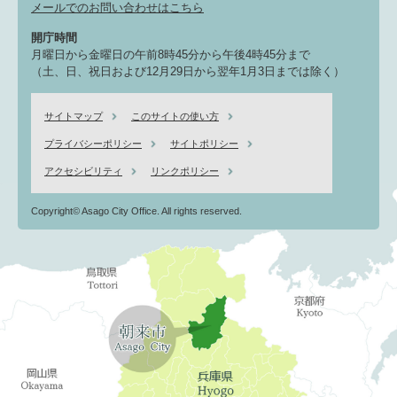
メールでのお問い合わせはこちら
開庁時間
月曜日から金曜日の午前8時45分から午後4時45分まで
（土、日、祝日および12月29日から翌年1月3日までは除く）
サイトマップ
このサイトの使い方
プライバシーポリシー
サイトポリシー
アクセシビリティ
リンクポリシー
Copyright© Asago City Office. All rights reserved.