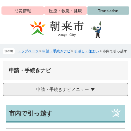
ペ
メ
ー
ニ
防災情報
医療・救急・健康
Translation
ジ
ュ
の
ー
先
を
頭
飛
で
ば
す
し
トップページ
>
申請・手続きナビ
>
引越し・住まい
>
市内で引っ越す
現在地
。
て
本
文
申請・手続きナビ
へ
申請・手続きナビメニュー
本
市内で引っ越す
文