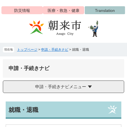
ペ
メ
ー
ニ
防災情報
医療・救急・健康
Translation
ジ
ュ
の
ー
先
を
頭
飛
で
ば
す
し
トップページ
>
申請・手続きナビ
>
就職・退職
現在地
。
て
本
文
申請・手続きナビ
へ
申請・手続きナビメニュー
本
就職・退職
文