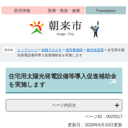
ペ
メ
ー
ニ
防災情報
医療・救急・健康
Translation
ジ
ュ
の
ー
先
を
頭
飛
で
ば
す
し
トップページ
>
組織でさがす
>
都市整備部
>
都市政策課
>
住宅用太陽
現在地
。
て
光発電設備等導入促進補助金を実施します
本
文
へ
本
住宅用太陽光発電設備等導入促進補助金
文
を実施します
ページ内目次
ページID：0025517
更新日：2026年6月10日更新