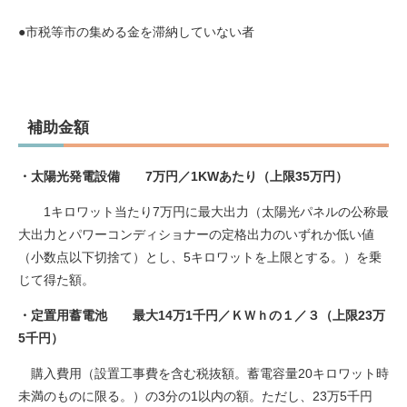
●市税等市の集める金を滞納していない者​
補助金額
・太陽光発電設備 7万円／1KWあたり（上限35万円）
1キロワット当たり7万円に最大出力（太陽光パネルの公称最
大出力とパワーコンディショナーの定格出力のいずれか低い値
（小数点以下切捨て）とし、5キロワットを上限とする。）を乗
じて得た額​。
・定置用蓄電池 最大14万1千円／ＫＷｈの１／３（上限23万
5千円）
​ 購入費用（設置工事費を含む税抜額。蓄電容量20キロワット時
未満のものに限る。）の3分の1以内の額。ただし、23万5千円