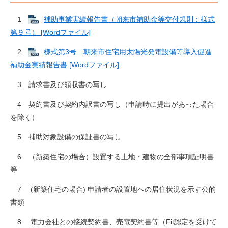
1
補助事業実績報告書（朝来市補助金等交付規則：様式
第９号） [Wordファイル]
2
様式第3号 朝来市住宅用太陽光発電設備等導入促進
補助金実績報告書 [Wordファイル]
3 請求書及び領収書の写し
4 契約書及び契約内訳書の写し（申請時に提出があった場合
を除く）
5 補助対象設備の保証書の写し
6 （新築住宅の場合）設置する土地・建物の全部事項証明書
等
7 (新築住宅の場合) 申請者の設置地への居住状況を示す公的
書類
8 電力会社との接続契約書、売電契約書等（Fit認定を受けて