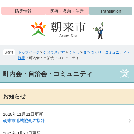
ペ
メ
ー
ニ
防災情報
医療・救急・健康
Translation
ジ
ュ
の
ー
先
を
頭
飛
で
ば
す
し
トップページ
>
分類でさがす
>
くらし
>
まちづくり・コミュニティ・
現在地
。
て
協働
>
町内会・自治会・コミュニティ
本
文
本
へ
町内会・自治会・コミュニティ
文
お知らせ
2025年11月21日更新
朝来市地域協働の指針
2025年4月23日更新