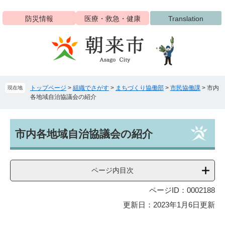
ペ
メ
ー
ニ
防災情報
医療・救急・健康
Translation
ジ
ュ
の
ー
先
を
頭
飛
で
ば
す
し
トップページ
>
組織でさがす
>
まちづくり協働部
>
市民協働課
>
市内
現在地
。
て
各地域自治協議会の紹介
本
文
へ
本
市内各地域自治協議会の紹介
文
ページ内目次
ページID：0002188
更新日：2023年1月6日更新