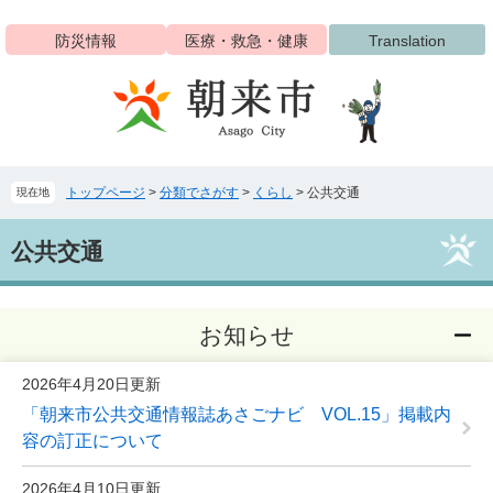
ペ
メ
ー
ニ
防災情報
医療・救急・健康
Translation
ジ
ュ
の
ー
先
を
頭
飛
で
ば
す
し
トップページ
>
分類でさがす
>
くらし
>
公共交通
現在地
。
て
本
本
文
公共交通
文
へ
お知らせ
2026年4月20日更新
「朝来市公共交通情報誌あさごナビ VOL.15」掲載内
容の訂正について
2026年4月10日更新