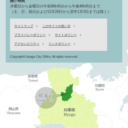
開庁時間
月曜日から金曜日の午前8時45分から午後4時45分まで
（土、日、祝日および12月29日から翌年1月3日までは除く）
サイトマップ
このサイトの使い方
プライバシーポリシー
サイトポリシー
アクセシビリティ
リンクポリシー
Copyright© Asago City Office. All rights reserved.