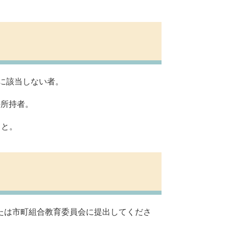
項に該当しない者。
の所持者。
こと。
たは市町組合教育委員会に提出してくださ