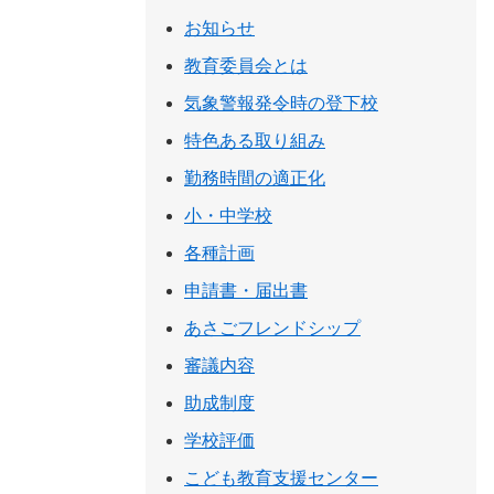
お知らせ
教育委員会とは
気象警報発令時の登下校
特色ある取り組み
勤務時間の適正化
小・中学校
各種計画
申請書・届出書
あさごフレンドシップ
審議内容
助成制度
学校評価
こども教育支援センター