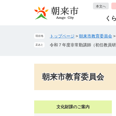
ペ
メ
本文へ
ー
ニ
ジ
ュ
く
の
ー
先
を
頭
飛
トップページ
>
朝来市教育委員会
現在地
で
ば
令和７年度非常勤講師（初任教員研
足あと
す
し
。
て
本
文
へ
朝来市教育委員会
文化財課のご案内