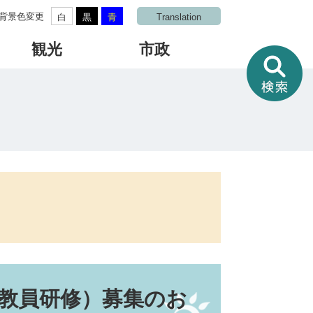
背景色変更
白
黒
青
Translation
観光
市政
情
報
を
さ
が
す
教員研修）募集のお