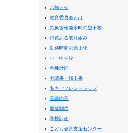
お知らせ
教育委員会とは
気象警報発令時の登下校
特色ある取り組み
勤務時間の適正化
小・中学校
各種計画
申請書・届出書
あさごフレンドシップ
審議内容
助成制度
学校評価
こども教育支援センター