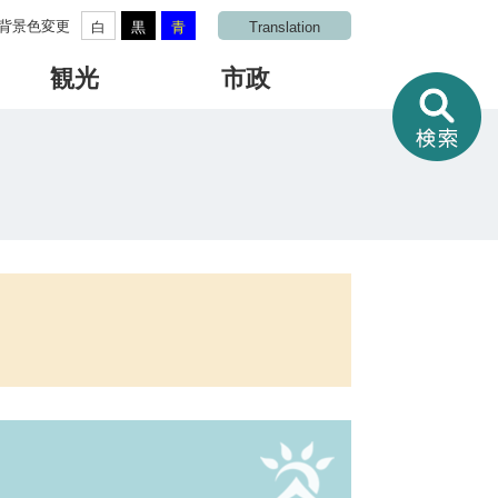
背景色変更
白
黒
青
Translation
観光
市政
情
報
を
さ
が
す