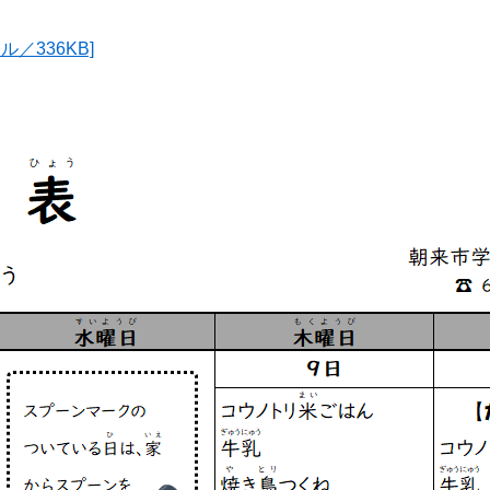
／336KB]