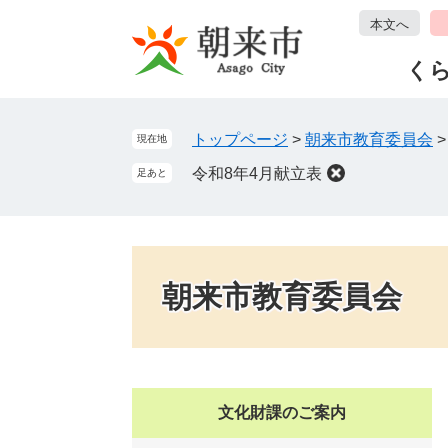
ペ
メ
本文へ
ー
ニ
ジ
ュ
く
の
ー
先
を
頭
飛
トップページ
>
朝来市教育委員会
現在地
で
ば
令和8年4月献立表
足あと
す
し
。
て
本
文
へ
朝来市教育委員会
文化財課のご案内