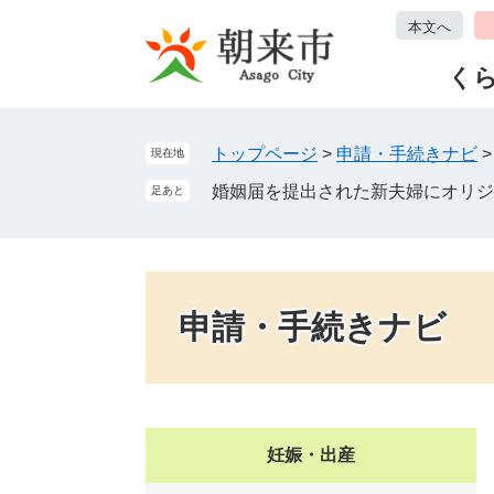
ペ
メ
本文へ
ー
ニ
ジ
ュ
く
の
ー
先
を
頭
飛
トップページ
>
申請・手続きナビ
現在地
で
ば
婚姻届を提出された新夫婦にオリジ
足あと
す
し
。
て
本
文
へ
申請・手続きナビ
妊娠・出産