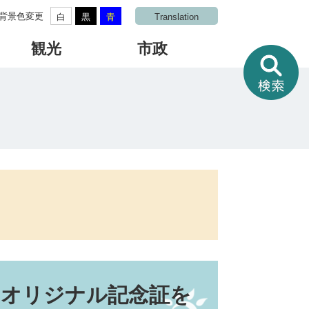
背景色変更
白
黒
青
Translation
観光
市政
情
報
を
さ
が
す
にオリジナル記念証を