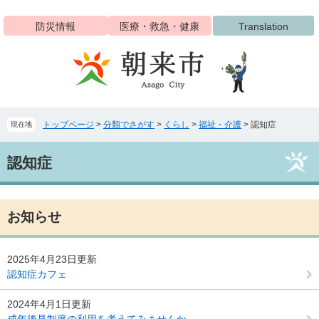
ペ
メ
ー
ニ
防災情報
医療・救急・健康
Translation
ジ
ュ
の
ー
先
を
頭
飛
で
ば
す
し
トップページ
>
分類でさがす
>
くらし
>
福祉・介護
>
認知症
現在地
。
て
本
本
文
認知症
文
へ
お知らせ
2025年4月23日更新
認知症カフェ
2024年4月1日更新
成年後見制度の利用を考えてみませんか