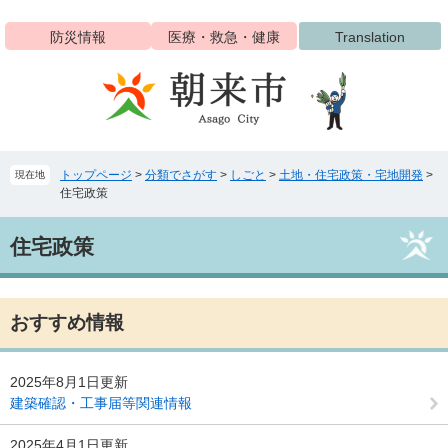
ペ
メ
ー
ニ
防災情報
医療・救急・健康
Translation
ジ
ュ
の
ー
先
を
頭
飛
で
ば
す
し
トップページ
>
分類でさがす
>
しごと
>
土地・住宅政策・宅地開発
>
現在地
。
て
住宅政策
本
文
本
へ
住宅政策
文
おすすめ情報
2025年8月1日更新
建築確認・工事届等関連情報
2025年4月1日更新