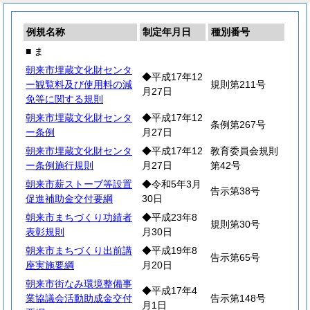
例規名称
制定年月日
種別番号
■ ま
朝来市埋蔵文化財センタ
◆平成17年12
ー観覧料及び使用料の減
規則第211号
月27日
免等に関する規則
朝来市埋蔵文化財センタ
◆平成17年12
条例第267号
ー条例
月27日
朝来市埋蔵文化財センタ
◆平成17年12
教育委員会規則
ー条例施行規則
月27日
第42号
朝来市薪ストーブ等設置
◆令和5年3月
告示第38号
促進補助金交付要綱
30日
朝来市まちづくり功績者
◆平成23年8
規則第30号
表彰規則
月30日
朝来市まちづくり出前講
◆平成19年8
告示第65号
座実施要綱
月20日
朝来市街なみ環境整備事
◆平成17年4
業協議会活動助成金交付
告示第148号
月1日