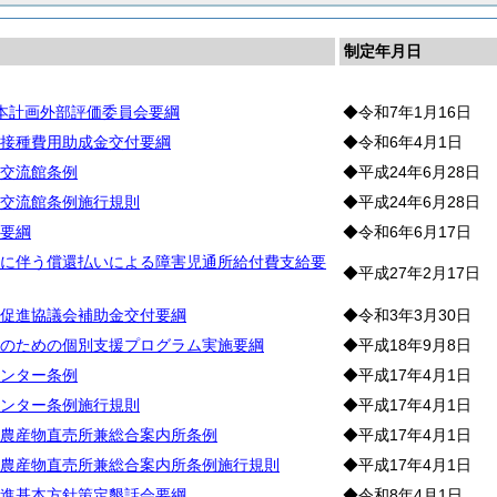
制定年月日
本計画外部評価委員会要綱
◆令和7年1月16日
接種費用助成金交付要綱
◆令和6年4月1日
交流館条例
◆平成24年6月28日
交流館条例施行規則
◆平成24年6月28日
要綱
◆令和6年6月17日
に伴う償還払いによる障害児通所給付費支給要
◆平成27年2月17日
促進協議会補助金交付要綱
◆令和3年3月30日
のための個別支援プログラム実施要綱
◆平成18年9月8日
ンター条例
◆平成17年4月1日
ンター条例施行規則
◆平成17年4月1日
農産物直売所兼総合案内所条例
◆平成17年4月1日
農産物直売所兼総合案内所条例施行規則
◆平成17年4月1日
進基本方針策定懇話会要綱
◆令和8年4月1日