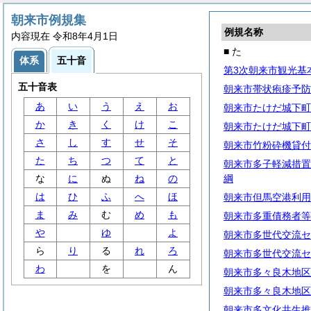
朝来市例規集
例規名称
内容現在 令和8年4月1日
■ た
体系
五十音
第3次朝来市観光基
五十音表
朝来市帯状疱疹予防
あ
い
う
え
お
朝来市たけだ城下町
か
き
く
け
こ
朝来市たけだ城下町
さ
し
す
せ
そ
朝来市竹粉砕機貸付
た
ち
つ
て
と
朝来市多子軽減措置
な
に
ぬ
ね
の
綱
は
ひ
ふ
へ
ほ
朝来市但馬空港利用
ま
み
む
め
も
朝来市多重債務者等
や
ゆ
よ
朝来市多世代交流セ
ら
り
る
れ
ろ
朝来市多世代交流セ
わ
を
ん
朝来市多々良木地区
朝来市多々良木地区
朝来市多文化共生推