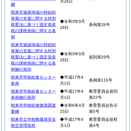
月26日
綱
朝来市過疎地域の持続的
発展の支援に関する特別
◆令和3年9月
措置法に基づく固定資産
条例第26号
29日
税の課税免除に関する条
例
朝来市過疎地域の持続的
発展の支援に関する特別
◆令和3年9月
措置法に基づく固定資産
規則第29号
29日
税の課税免除に関する条
例施行規則
朝来市学校給食センター
◆平成17年4
条例第115号
条例
月1日
朝来市学校給食センター
◆平成17年4
教育委員会規則
条例施行規則
月1日
第22号
朝来市学校給食物資調達
◆令和6年4月
教育委員会告示
要綱
23日
第5号
朝来市立学校教職員安全
◆平成17年4
教育委員会規程
衛生管理規程
月1日
第4号