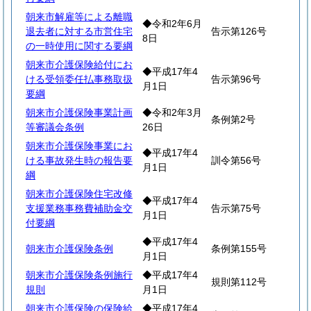
朝来市解雇等による離職
◆令和2年6月
退去者に対する市営住宅
告示第126号
8日
の一時使用に関する要綱
朝来市介護保険給付にお
◆平成17年4
ける受領委任払事務取扱
告示第96号
月1日
要綱
朝来市介護保険事業計画
◆令和2年3月
条例第2号
等審議会条例
26日
朝来市介護保険事業にお
◆平成17年4
ける事故発生時の報告要
訓令第56号
月1日
綱
朝来市介護保険住宅改修
◆平成17年4
支援業務事務費補助金交
告示第75号
月1日
付要綱
◆平成17年4
朝来市介護保険条例
条例第155号
月1日
朝来市介護保険条例施行
◆平成17年4
規則第112号
規則
月1日
朝来市介護保険の保険給
◆平成17年4