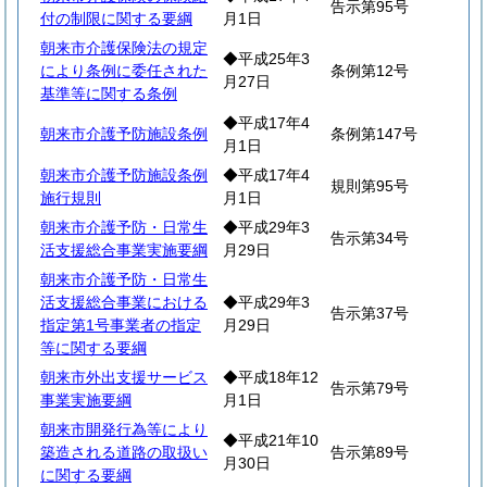
告示第95号
付の制限に関する要綱
月1日
朝来市介護保険法の規定
◆平成25年3
により条例に委任された
条例第12号
月27日
基準等に関する条例
◆平成17年4
朝来市介護予防施設条例
条例第147号
月1日
朝来市介護予防施設条例
◆平成17年4
規則第95号
施行規則
月1日
朝来市介護予防・日常生
◆平成29年3
告示第34号
活支援総合事業実施要綱
月29日
朝来市介護予防・日常生
活支援総合事業における
◆平成29年3
告示第37号
指定第1号事業者の指定
月29日
等に関する要綱
朝来市外出支援サービス
◆平成18年12
告示第79号
事業実施要綱
月1日
朝来市開発行為等により
◆平成21年10
築造される道路の取扱い
告示第89号
月30日
に関する要綱