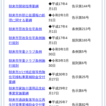
◆平成17年4
朝来市開発指導要綱
告示第144号
月1日
朝来市外部公益通報の処
◆令和2年3月
告示第56号
理に関する要綱
31日
◆平成17年4
朝来市営改良住宅条例
条例第213号
月1日
朝来市営改良住宅条例施
◆平成17年4
規則第165号
行規則
月1日
◆令和3年3月
朝来市学童クラブ条例
条例第5号
30日
朝来市学童クラブ条例施
◆令和3年3月
規則第6号
行規則
30日
朝来市がけ地近接等危険
◆平成30年3
住宅移転事業補助金交付
告示第25号
月27日
要綱
朝来市家族介護用品支給
◆平成29年2
告示第6号
事業実施要綱
月17日
朝来市過疎集落等自立再
◆平成25年7
生対策事業補助金交付要
告示第82号