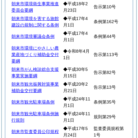
朝来市環境衛生事業推進
◆平成18年2
告示第10号
委員会要綱
月23日
朝来市環境を害する旅館
◆平成17年4
条例第162号
建設の規制に関する条例
月1日
◆平成17年4
朝来市環境審議会条例
条例第44号
月1日
朝来市環境にやさしい農
◆令和8年4月
業産地づくり補助金交付
告示第113号
1日
要綱
朝来市がん検診総合支援
◆平成30年5
告示第82号
事業実施要綱
月15日
朝来市観光振興対策事業
◆平成20年2
告示第13号
補助金交付要綱
月21日
◆平成24年11
朝来市観光駐車場条例
条例第35号
月1日
朝来市観光駐車場条例施
◆平成24年11
規則第29号
行規則
月1日
◆平成17年5
監査委員規程第
朝来市監査委員公印規程
月24日
1号