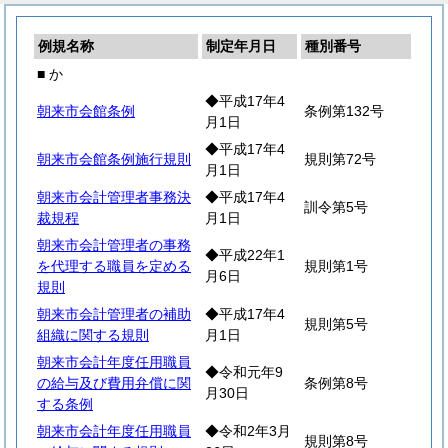
例規名称
制定年月日
種別番号
■ か
◆平成17年4
朝来市会館条例
条例第132号
月1日
◆平成17年4
朝来市会館条例施行規則
規則第72号
月1日
朝来市会計管理者事務決
◆平成17年4
訓令第5号
裁規程
月1日
朝来市会計管理者の事務
◆平成22年1
を代理する職員を定める
規則第1号
月6日
規則
朝来市会計管理者の補助
◆平成17年4
規則第5号
組織に関する規則
月1日
朝来市会計年度任用職員
◆令和元年9
の給与及び費用弁償に関
条例第8号
月30日
する条例
朝来市会計年度任用職員
◆令和2年3月
規則第8号