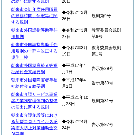
の給与に関する規則
26日
朝来市会計年度任用職員
◆令和2年3月
の勤務時間、休暇等に関
規則第9号
26日
する規則
朝来市外国語指導助手任
◆令和2年3月
教育委員会規則
用規則
27日
第6号
朝来市外国語指導助手任
◆令和7年3月
教育委員会規則
用規則の一部を改正する
19日
第1号
規則 抄
朝来市外国籍高齢者等福
◆平成17年4
告示第29号
祉給付金支給要綱
月1日
朝来市外国籍障害者等福
◆平成17年4
告示第30号
祉給付金支給要綱
月1日
朝来市介護サービス事業
◆平成21年10
者の業務管理体制の整備
規則第31号
月23日
の届出に関する規則
朝来市介護施設等におけ
る新型コロナウイルス感
◆令和2年4月
告示第97号
染拡大防止対策補助金交
24日
付要綱