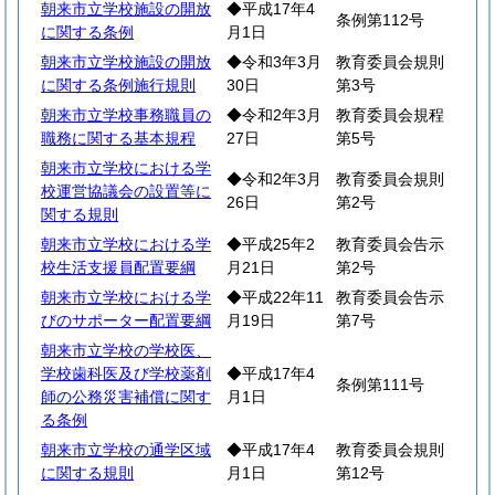
朝来市立学校施設の開放
◆平成17年4
条例第112号
に関する条例
月1日
朝来市立学校施設の開放
◆令和3年3月
教育委員会規則
に関する条例施行規則
30日
第3号
朝来市立学校事務職員の
◆令和2年3月
教育委員会規程
職務に関する基本規程
27日
第5号
朝来市立学校における学
◆令和2年3月
教育委員会規則
校運営協議会の設置等に
26日
第2号
関する規則
朝来市立学校における学
◆平成25年2
教育委員会告示
校生活支援員配置要綱
月21日
第2号
朝来市立学校における学
◆平成22年11
教育委員会告示
びのサポーター配置要綱
月19日
第7号
朝来市立学校の学校医、
学校歯科医及び学校薬剤
◆平成17年4
条例第111号
師の公務災害補償に関す
月1日
る条例
朝来市立学校の通学区域
◆平成17年4
教育委員会規則
に関する規則
月1日
第12号