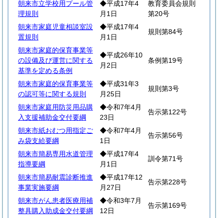
朝来市立学校用プール管
◆平成17年4
教育委員会規則
理規則
月1日
第20号
朝来市家庭児童相談室設
◆平成17年4
規則第84号
置規則
月1日
朝来市家庭的保育事業等
◆平成26年10
の設備及び運営に関する
条例第19号
月2日
基準を定める条例
朝来市家庭的保育事業等
◆平成31年3
規則第3号
の認可等に関する規則
月25日
朝来市家庭用防災用品購
◆令和7年4月
告示第122号
入支援補助金交付要綱
23日
朝来市紙おむつ用指定ご
◆令和7年4月
告示第56号
み袋支給要綱
1日
朝来市簡易専用水道管理
◆平成17年4
訓令第71号
指導要綱
月1日
朝来市簡易耐震診断推進
◆平成17年12
告示第228号
事業実施要綱
月27日
朝来市がん患者医療用補
◆令和3年7月
告示第169号
整具購入助成金交付要綱
12日