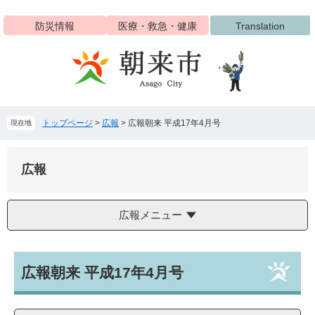
ペ
メ
ー
ニ
防災情報
医療・救急・健康
Translation
ジ
ュ
の
ー
先
を
頭
飛
で
ば
す
し
トップページ
>
広報
>
広報朝来 平成17年4月号
現在地
。
て
本
文
広報
へ
広報メニュー
本
広報朝来 平成17年4月号
文