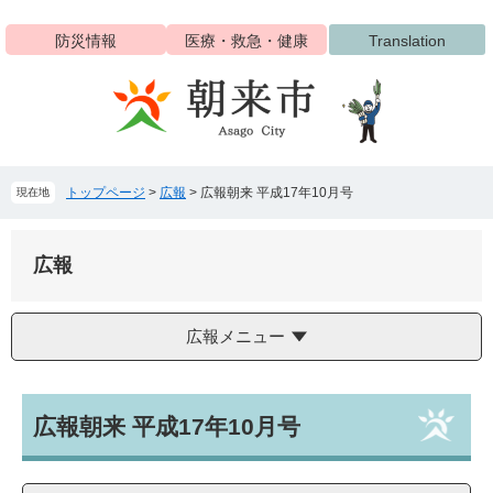
ペ
メ
ー
ニ
防災情報
医療・救急・健康
Translation
ジ
ュ
の
ー
先
を
頭
飛
で
ば
す
し
トップページ
>
広報
>
広報朝来 平成17年10月号
現在地
。
て
本
文
広報
へ
広報メニュー
本
広報朝来 平成17年10月号
文