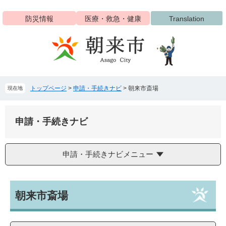
ペ
メ
ー
ニ
防災情報
医療・救急・健康
Translation
ジ
ュ
の
ー
先
を
頭
飛
で
ば
す
し
トップページ
>
申請・手続きナビ
>
朝来市斎場
現在地
。
て
本
文
申請・手続きナビ
へ
申請・手続きナビメニュー
本
朝来市斎場
文