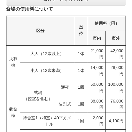
斎場の使用料について
使用料（円）
単
区分
位
市内
市外
21,000
42,000
大人（12歳以上）
1体
円
円
火葬
棟
14,000
28,000
小人（12歳未満）
1体
円
円
50,000
100,000
通夜
1回
円
円
式場
（控室を含む）
38,000
76,000
告別式
1回
円
円
葬祭
棟
待合室1（和室）40平方メ
2,000
1回
4,100円
ートル
円