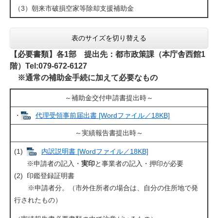
（3）朝来市破損空家等除却支援補助金
表のサイズを切り替える
【必要書類】各1部 提出先：都市政策課（本庁舎西館1
階）Tel:079-672-6127
※通常の補助金手続に加えて必要なもの
～補助金交付申請書提出時～
・
代理受領事前届出書 [Wordファイル／18KB]
～実績報告書提出時～
(1)
内訳説明書 [Wordファイル／18KB]
​
※申請者の記入・
実印
と事業者の記入・押印が必要
(2) 印鑑登録証明書
※申請者分。（市外住所者の場合は、自分の住所地で発
行されたもの）