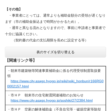
【その他】
・事業者にとっては、通常よりも補助金額分の受領が遅くなり
ます（市の補助金振込まで時間がかかるため）。
・通常と異なる流れとなりますので、事前に申請者と事業者で
十分に協議ください。
（契約書の代金の支払期限を長めに設定する等）
表のサイズを切り替える
【関連リンク等】
・朝来市建築物等関連事業補助金に係る代理受領制度取扱要
領
https://www.city.asago.hyogo.jp/reiki/reiki_honbun/r166RG0
0002157.html
・市ＨＰ 朝来市の住宅耐震関連補助のお知らせ
https://www.city.asago.hyogo.jp/soshiki/27/2384.html
・市ＨＰ 空家の解体補助金（不良住宅等・破損空家等除却