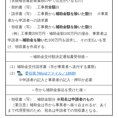
（実績報告書必要書類の中で注意がいるもの）
・契約書（写）…工事費
全額
分
・請求書（写）…工事費から
補助金額を除いた額
分 ※事業
者から申請者への請求書
・領収書（写）…工事費から
補助金額を除いた額
分
（例）工事費200万円・補助金額100万円の場合、事業者は
申請者へ
補助金を除いた
100万円を請求し、その支払いを受
け、領収書を作成する。
～補助金交付額決定通知書受領後～
（1）補助金交付請求書（市が事業者へ送付する書類）
（2）
委任状 [Wordファイル／18KB]
​ ※申請者の記入と事業者の記入・押印が必要​
～市から補助金振込を受けた後～
・領収書（写）…補助金額分
※宛名は申請者のもの
［要注意］補助金は市から事業者へ振り込まれるが、あく
まで代理受領のため、宛名は申請者での領収書となる。