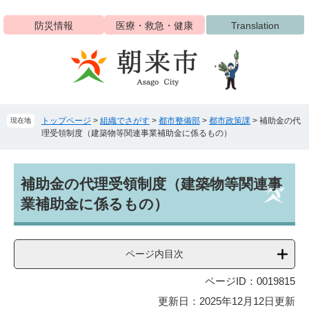
ペ
メ
ー
ニ
防災情報
医療・救急・健康
Translation
ジ
ュ
の
ー
先
を
頭
飛
で
ば
す
し
トップページ
>
組織でさがす
>
都市整備部
>
都市政策課
>
補助金の代
現在地
。
て
理受領制度（建築物等関連事業補助金に係るもの）
本
文
へ
本
補助金の代理受領制度（建築物等関連事
文
業補助金に係るもの）
ページ内目次
ページID：0019815
更新日：2025年12月12日更新