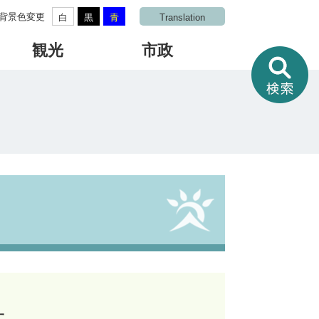
背景色変更
白
黒
青
Translation
観光
市政
情
報
を
さ
が
す
せ