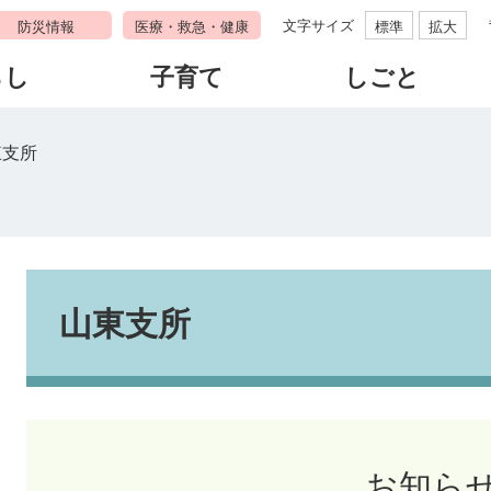
文字サイズ
防災情報
医療・救急・健康
標準
拡大
らし
子育て
しごと
東支所
本
文
山東支所
お知ら