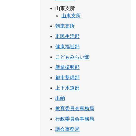
山東支所
山東支所
朝来支所
市民生活部
健康福祉部
こどもみらい部
産業振興部
都市整備部
上下水道部
出納
教育委員会事務局
行政委員会事務局
議会事務局