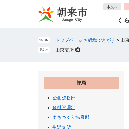
ペ
メ
本文へ
ー
ニ
ジ
ュ
く
の
ー
先
を
頭
飛
トップページ
>
組織でさがす
>
山
現在地
で
ば
山東支所
足あと
す
し
。
て
本
文
へ
部局
企画総務部
危機管理部
まちづくり協働部
生野支所