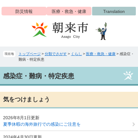
ペ
メ
ー
ニ
防災情報
医療・救急・健康
Translation
ジ
ュ
の
ー
先
を
頭
飛
で
ば
す
し
トップページ
>
分類でさがす
>
くらし
>
医療・救急・健康
>
感染症・
現在地
。
て
難病・特定疾患
本
文
本
へ
感染症・難病・特定疾患
文
気をつけましょう
2026年8月1日更新
夏季休暇の海外旅行での感染にご注意を
2024年4月30日更新