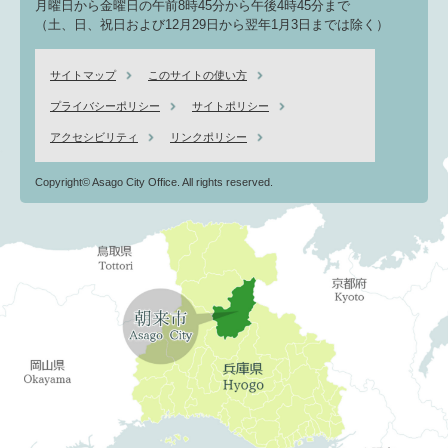
月曜日から金曜日の午前8時45分から午後4時45分まで
（土、日、祝日および12月29日から翌年1月3日までは除く）
サイトマップ
このサイトの使い方
プライバシーポリシー
サイトポリシー
アクセシビリティ
リンクポリシー
Copyright© Asago City Office. All rights reserved.