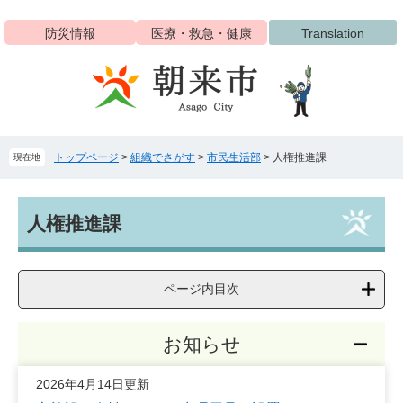
ペ
メ
ー
ニ
防災情報
医療・救急・健康
Translation
ジ
ュ
の
ー
先
を
頭
飛
で
ば
す
し
トップページ
>
組織でさがす
>
市民生活部
>
人権推進課
現在地
。
て
本
文
本
へ
人権推進課
文
ページ内目次
お知らせ
2026年4月14日更新