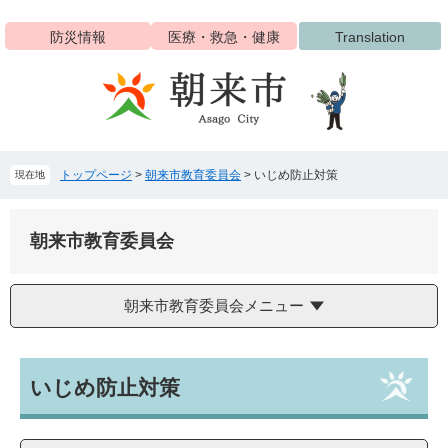
ペ
メ
ー
ニ
防災情報
医療・救急・健康
Translation
ジ
ュ
の
ー
先
を
頭
飛
で
ば
す
し
トップページ
>
朝来市教育委員会
>
いじめ防止対策
現在地
。
て
本
文
朝来市教育委員会
へ
朝来市教育委員会メニュー
本
いじめ防止対策
文